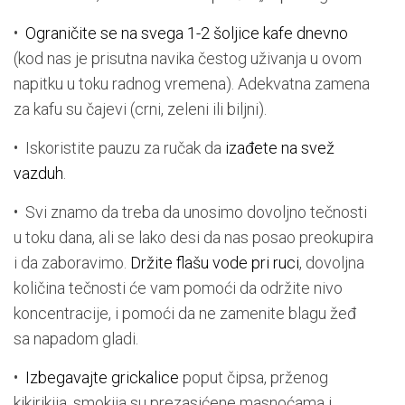
•
Ograničite se na svega 1-2 šoljice kafe dnevno
(kod nas je prisutna navika čestog uživanja u ovom
napitku u toku radnog vremena). Adekvatna zamena
za kafu su čajevi (crni, zeleni ili biljni).
• Iskoristite pauzu za ručak da
izađete na svež
vazduh
.
• Svi znamo da treba da unosimo dovoljno tečnosti
u toku dana, ali se lako desi da nas posao preokupira
i da zaboravimo.
Držite flašu vode pri ruci
, dovoljna
količina tečnosti će vam pomoći da održite nivo
koncentracije, i pomoći da ne zamenite blagu žeđ
sa napadom gladi.
•
Izbegavajte grickalice
poput čipsa, prženog
kikirikija, smokija su prezasićene masnoćama i