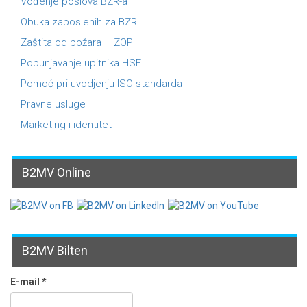
Vođenje poslova BZR-a
Obuka zaposlenih za BZR
Zaštita od požara – ZOP
Popunjavanje upitnika HSE
Pomoć pri uvodjenju ISO standarda
Pravne usluge
Marketing i identitet
B2MV Online
B2MV Bilten
E-mail
*