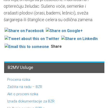
opterećuju želudac. Sušeno voće, semenke i
orašasti plodovi (orasi, bademi, lešnici), sveža
šargarepa ili štanglice celera su odlična zamena.
Share
B2MV Usluge
Procena rizika
Zaštita na radu – BZR
Akt o proceni rizika
Izrada dokumentacije za BZR