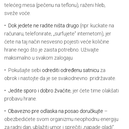
telećeg mesa (pečenu na teflonu), raženi hleb,
sveže voće.
•
Dok jedete ne radite ništa drugo
(npr. kuckate na
računaru, telefonirate, „surfujete“ internetom), jer
ćete na taj način nesvesno pojesti veće količine
hrane nego što je zaista potrebno. Uživajte
maksimalno u svakom zalogaju.
• Pokušajte sebi
odrediti određenu satnicu
za
obrok i nastojte da je se svakodnevno pridržavate.
•
Jedite sporo i dobro žvaćite
, jer ćete time olakšati
probavu hrane.
•
Obavezno pre odlaska na posao doručkujte
–
obezbedićete svom organizmu neophodnu energiju
za radni dan, ublažiti umor i sprečiti „napade gladi“.