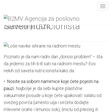
Toggl
Skip
to
Saveti nutricionista
content
Poznato je da nam radni dan „donosi problem“ – šta
da jedemo za tih 6-8 sati na radnom mestu? Evo
nekih od saveta nutricionista kako da :
•
Nosite sa sobom namirnice koje ćete pojesti na
pauzi
. Najbolje je da sebi kupite plastične
vakuumske posude u koje ćete upakovati: salatu od
svežeg povrća (umesto ulja i sirćeta dodajte
mlevene orahe i limunov sok), šniclu od pilećeg ili