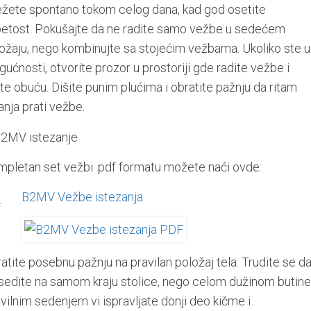
ežete spontano tokom celog dana, kad god osetite
etost. Pokušajte da ne radite samo vežbe u sedećem
ožaju, nego kombinujte sa stojećim vežbama. Ukoliko ste u
ućnosti, otvorite prozor u prostoriji gde radite vežbe i
jte obuću. Dišite punim plućima i obratite pažnju da ritam
anja prati vežbe.
pletan set vežbi .pdf formatu možete naći ovde:
B2MV Vežbe istezanja
atite posebnu pažnju na pravilan položaj tela. Trudite se d
sedite na samom kraju stolice, nego celom dužinom butine
vilnim sedenjem vi ispravljate donji deo kičme i