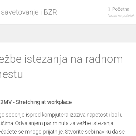
Početna
Nazad na početak
ežbe istezanja na radnom
estu
o sedenje ispred kompjutera izaziva napetost i bol u
ićima. Odvajanjem par minuta za vežbe istezanja
ćaćete se mnogo prijatnije. Stvorite sebi naviku da se