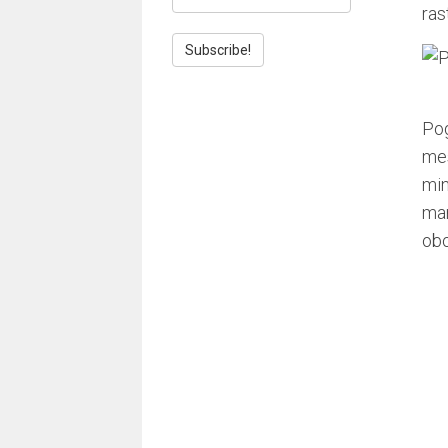
ras
Pog
mes
min
man
obo