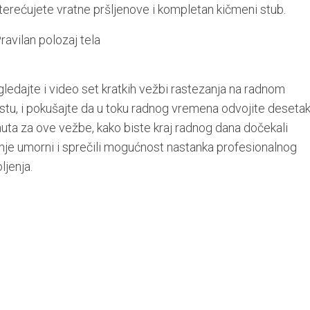
terećujete vratne pršljenove i kompletan kičmeni stub.
ledajte i video set kratkih vežbi rastezanja na radnom
tu, i pokušajte da u toku radnog vremena odvojite deseta
uta za ove vežbe, kako biste kraj radnog dana dočekali
je umorni i sprečili mogućnost nastanka profesionalnog
ljenja.