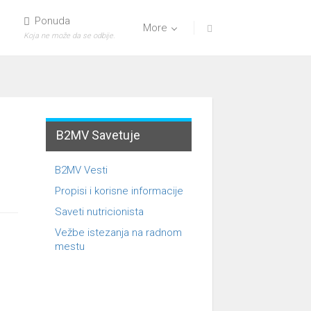
Ponuda
More
Koja ne može da se odbije.
B2MV Savetuje
B2MV Vesti
Propisi i korisne informacije
Saveti nutricionista
Vežbe istezanja na radnom
mestu