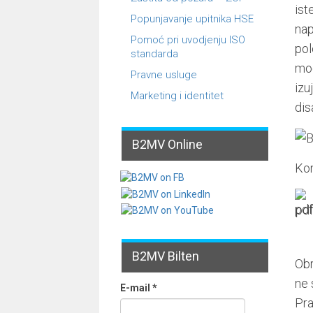
ist
Popunjavanje upitnika HSE
nap
Pomoć pri uvodjenju ISO
pol
standarda
mog
Pravne usluge
izu
Marketing i identitet
dis
B2MV Online
Kom
B2MV Bilten
Obr
ne 
E-mail
*
Pra