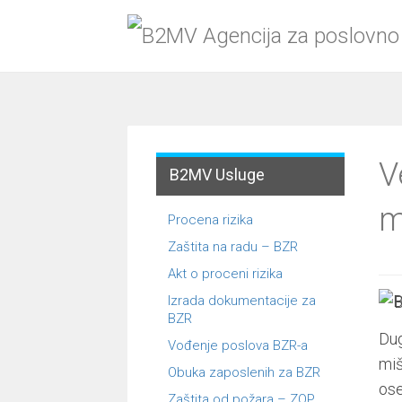
Menu
Skip
to
content
V
B2MV Usluge
m
Procena rizika
Zaštita na radu – BZR
Akt o proceni rizika
Izrada dokumentacije za
BZR
Dug
Vođenje poslova BZR-a
miš
Obuka zaposlenih za BZR
ose
Zaštita od požara – ZOP